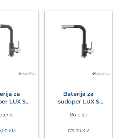
erija za
Baterija za
LUX S
sudoper LUX S
no Siva
Crna Metalac
izv
aterije
Baterije
etalac
B
9,00
KM
179,00
KM