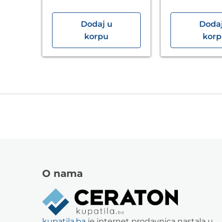
Dodaj u
Dodaj
korpu
kor
O nama
kupatila.ba
je internet prodavnica nastala u