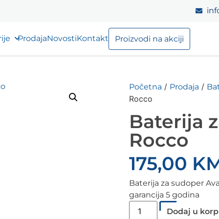
inf
ije
Prodaja
Novosti
Kontakt
Proizvodi na akciji
/
/
Početna
Prodaja
Bat
Rocco
Baterija 
Rocco
175,00
K
Baterija za sudoper Av
garancija 5 godina
Dodaj u kor