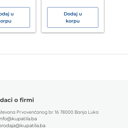
odaj u
Dodaj u
korpu
korpu
daci o firmi
Stevana Prvovenčanog br. 16 78000 Banja Luka
info@kupatila.ba
prodaja@kupatila.ba