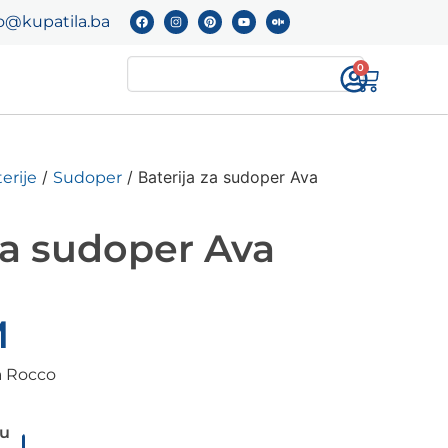
o@kupatila.ba
0
/
/ Baterija za sudoper Ava
erije
Sudoper
za sudoper Ava
M
a Rocco
pu