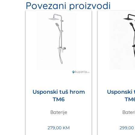
Povezani proizvodi
a
Usponski tuš hrom
Usponski t
k
TM6
TM
hrom
Baterije
Bateri
vex
279,00
KM
299,00