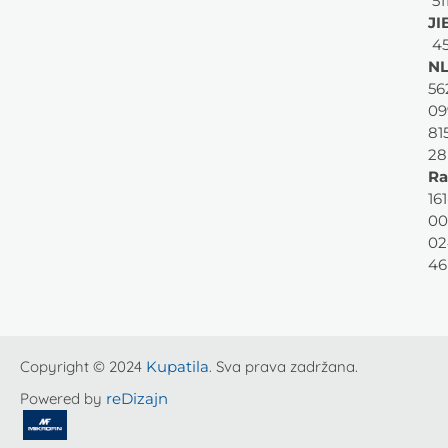
51
JI
45
NL
56
09
81
28
Ra
161
00
02
46
Copyright © 2024
Kupatila
. Sva prava zadržana.
Powered by
reDizajn