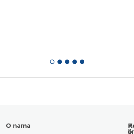
O nama
K
P
li
o