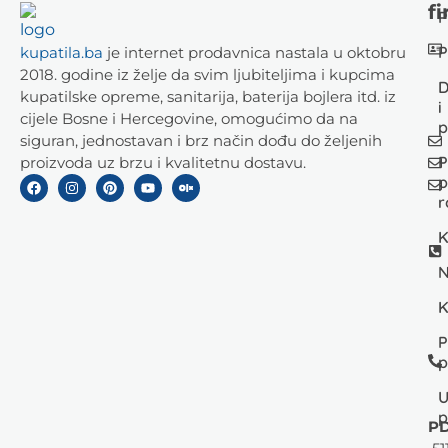
fi
P
P
kupatila.ba
je internet prodavnica nastala u oktobru
2018. godine iz želje da svim ljubiteljima i kupcima
D
kupatilske opreme, sanitarija, baterija bojlera itd. iz
i
cijele Bosne i Hercegovine, omogućimo da na
p
siguran, jednostavan i brz način dođu do željenih
P
proizvoda uz brzu i kvalitetnu dostavu.
p
r
K
N
K
P
p
U
p
PD