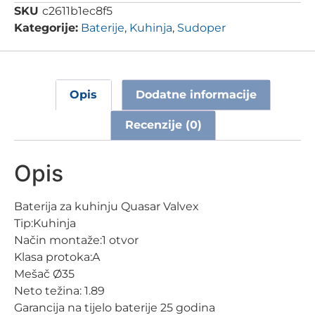
SKU
c2611b1ec8f5
Kategorije:
Baterije
,
Kuhinja
,
Sudoper
Opis
Dodatne informacije
Recenzije (0)
Opis
Baterija za kuhinju Quasar Valvex
Tip:Kuhinja
Način montaže:1 otvor
Klasa protoka:A
Mešač Ø35
Neto težina: 1.89
Garancija na tijelo baterije 25 godina