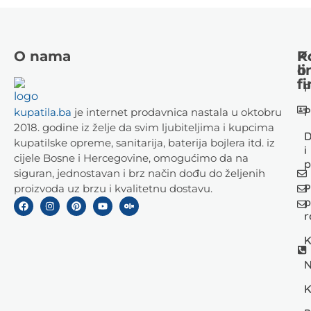
O nama
K
P
li
o
fi
P
P
kupatila.ba
je internet prodavnica nastala u oktobru
2018. godine iz želje da svim ljubiteljima i kupcima
D
kupatilske opreme, sanitarija, baterija bojlera itd. iz
i
cijele Bosne i Hercegovine, omogućimo da na
p
siguran, jednostavan i brz način dođu do željenih
P
proizvoda uz brzu i kvalitetnu dostavu.
p
r
K
N
K