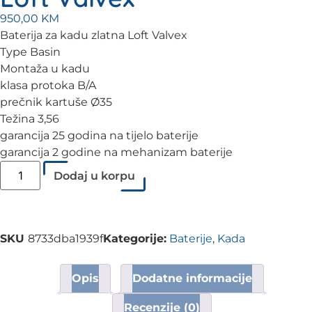
950,00
KM
Baterija za kadu zlatna Loft Valvex
Type Basin
Montaža u kadu
klasa protoka B/A
prečnik kartuše Ø35
Težina 3,56
garancija 25 godina na tijelo baterije
garancija 2 godine na mehanizam baterije
Dodaj u korpu
SKU
8733dba1939f
Kategorije:
Baterije
,
Kada
Opis
Dodatne informacije
Recenzije (0)