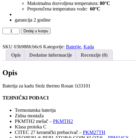
Maksimalna dozvoljena temperatura:
80°C
Preporučena temperatura vode:
60°C
garancija 2 godine
Baterija
Dodaj u korpu
za
kadu
SKU
03b988fcb6c6
Kategorije:
Baterije
,
Kada
Stolz
thermo
Opis
Dodatne informacije
Recenzije (0)
Rosan
količina
Opis
Baterija za kadu Stolz thermo Rosan 1t33101
TEHNIČKI PODACI
Termostatska baterija
Zidna montaža
PKMTH2 mešač –
PKMTH2
Klasa protoka C
CITEC 27 keramički prebacivač –
PKM27TH
NEOPERL® PERLATOR® COIN SLOT® –
PPM24CS