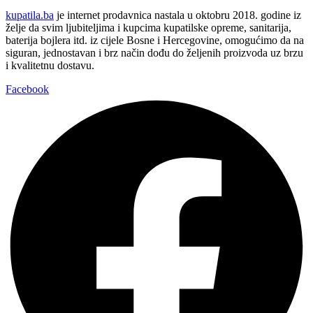
kupatila.ba
je internet prodavnica nastala u oktobru 2018. godine iz
želje da svim ljubiteljima i kupcima kupatilske opreme, sanitarija,
baterija bojlera itd. iz cijele Bosne i Hercegovine, omogućimo da na
siguran, jednostavan i brz način dođu do željenih proizvoda uz brzu
i kvalitetnu dostavu.
Facebook