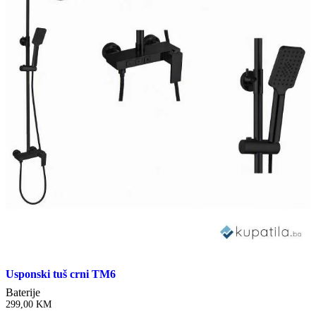
Usponski tuš crni TM6
Baterije
299,00
KM