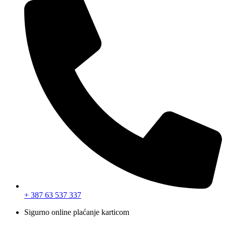
+ 387 63 537 337
Sigurno online plaćanje karticom