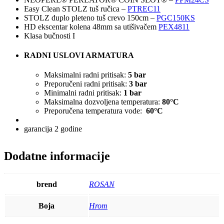
Easy Clean STOLZ tuš ručica –
PTREC11
STOLZ duplo pleteno tuš crevo 150cm –
PGC150KS
HD ekscentar kolena 48mm sa utišivačem
PEX4811
Klasa bučnosti I
RADNI USLOVI ARMATURA
Maksimalni radni pritisak:
5 bar
Preporučeni radni pritisak:
3 bar
Minimalni radni pritisak:
1 bar
Maksimalna dozvoljena temperatura:
80°C
Preporučena temperatura vode:
60°C
garancija 2 godine
Dodatne informacije
brend
ROSAN
Boja
Hrom