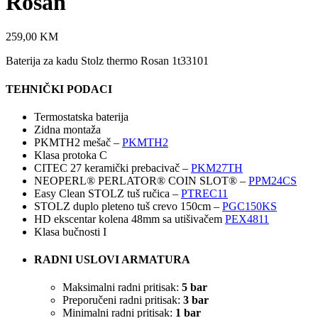
Rosan
259,00
KM
Baterija za kadu Stolz thermo Rosan 1t33101
TEHNIČKI PODACI
Termostatska baterija
Zidna montaža
PKMTH2 mešač –
PKMTH2
Klasa protoka C
CITEC 27 keramički prebacivač –
PKM27TH
NEOPERL® PERLATOR® COIN SLOT® –
PPM24CS
Easy Clean STOLZ tuš ručica –
PTREC11
STOLZ duplo pleteno tuš crevo 150cm –
PGC150KS
HD ekscentar kolena 48mm sa utišivačem
PEX4811
Klasa bučnosti I
RADNI USLOVI ARMATURA
Maksimalni radni pritisak:
5 bar
Preporučeni radni pritisak:
3 bar
Minimalni radni pritisak:
1 bar