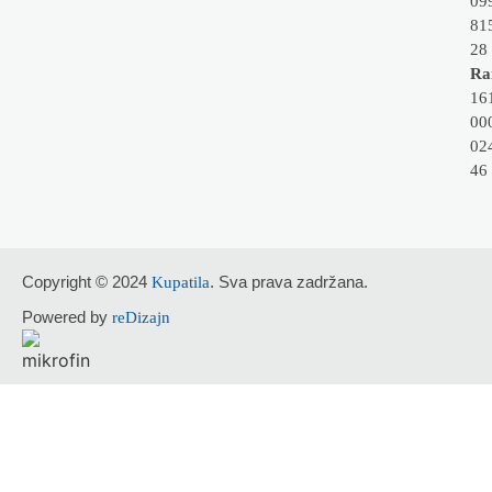
09
81
28
Rai
16
00
02
46
Copyright © 2024
. Sva prava zadržana.
Kupatila
Powered by
reDizajn