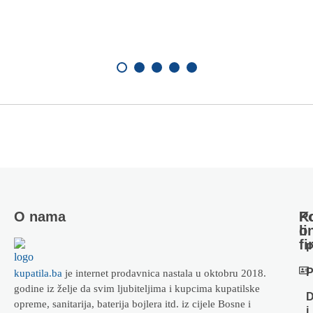
O nama
Ko
P
li
o
fi
P
P
kupatila.ba
je internet prodavnica nastala u oktobru 2018.
godine iz želje da svim ljubiteljima i kupcima kupatilske
D
opreme, sanitarija, baterija bojlera itd. iz cijele Bosne i
i