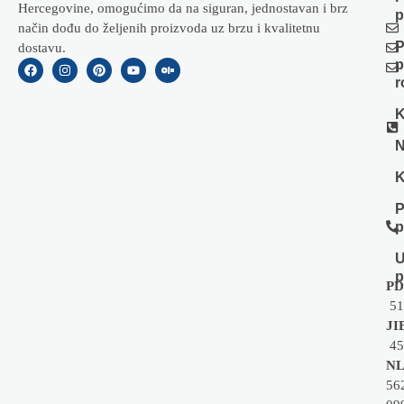
Hercegovine, omogućimo da na siguran, jednostavan i brz
p
način dođu do željenih proizvoda uz brzu i kvalitetnu
P
dostavu.
p
r
K
N
K
P
p
U
p
PD
51
JI
45
NL
56