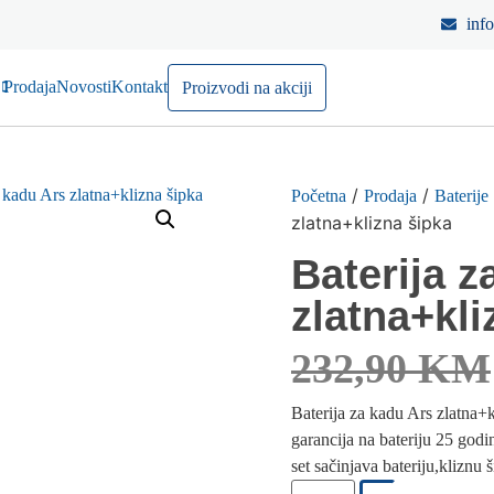
inf
Prodaja
Novosti
Kontakt
Proizvodi na akciji
/
/
Početna
Prodaja
Baterije
zlatna+klizna šipka
Baterija z
zlatna+kli
232,90
KM
Baterija za kadu Ars zlatna+k
garancija na bateriju 25 god
set sačinjava bateriju,kliznu š