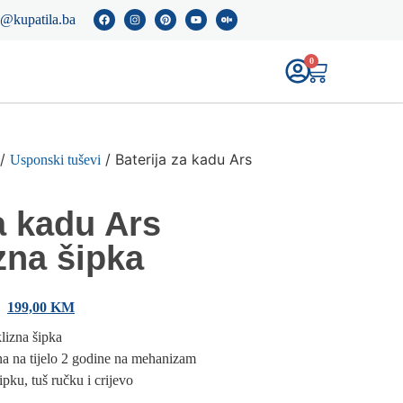
o@kupatila.ba
0
/
/ Baterija za kadu Ars
Usponski tuševi
a kadu Ars
zna šipka
199,00
KM
lizna šipka
ina na tijelo 2 godine na mehanizam
ipku, tuš ručku i crijevo