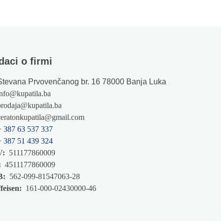
daci o firmi
Stevana Prvovenčanog br. 16 78000 Banja Luka
info@kupatila.ba
prodaja@kupatila.ba
ceratonkupatila@gmail.com
+ 387 63 537 337
+ 387 51 439 324
V:
511177860009
:
4511177860009
B:
562-099-81547063-28
feisen:
161-000-02430000-46