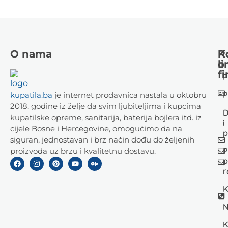
O nama
K
P
li
o
fi
P
P
kupatila.ba
je internet prodavnica nastala u oktobru
2018. godine iz želje da svim ljubiteljima i kupcima
D
kupatilske opreme, sanitarija, baterija bojlera itd. iz
i
cijele Bosne i Hercegovine, omogućimo da na
p
siguran, jednostavan i brz način dođu do željenih
P
proizvoda uz brzu i kvalitetnu dostavu.
p
r
K
N
K