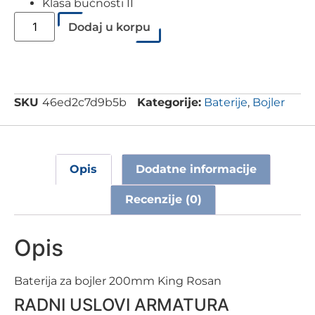
Klasa bučnosti II
Dodaj u korpu
SKU
46ed2c7d9b5b
Kategorije:
Baterije
,
Bojler
Opis
Dodatne informacije
Recenzije (0)
Opis
Baterija za bojler 200mm King Rosan
RADNI USLOVI ARMATURA