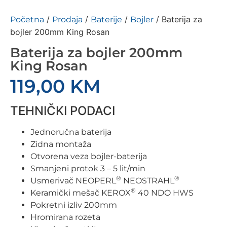
/
/
/
/ Baterija za
Početna
Prodaja
Baterije
Bojler
bojler 200mm King Rosan
Baterija za bojler 200mm
King Rosan
119,00
KM
TEHNIČKI PODACI
Jednoručna baterija
Zidna montaža
Otvorena veza bojler-baterija
Smanjeni protok 3 – 5 lit/min
®
®
Usmerivač NEOPERL
NEOSTRAHL
®
Keramički mešač KEROX
40 NDO HWS
Pokretni izliv 200mm
Hromirana rozeta