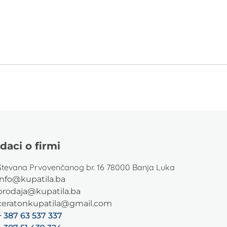
daci o firmi
Stevana Prvovenčanog br. 16 78000 Banja Luka
info@kupatila.ba
prodaja@kupatila.ba
ceratonkupatila@gmail.com
+ 387 63 537 337