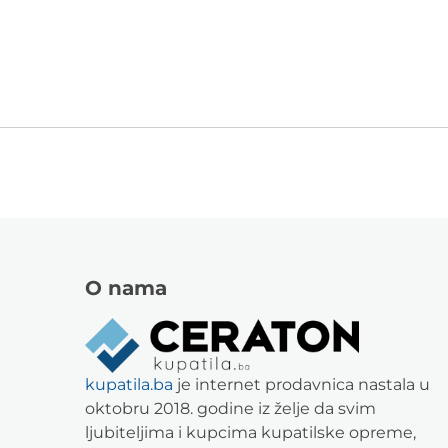
O nama
kupatila.ba
je internet prodavnica nastala u
oktobru 2018. godine iz želje da svim
ljubiteljima i kupcima kupatilske opreme,