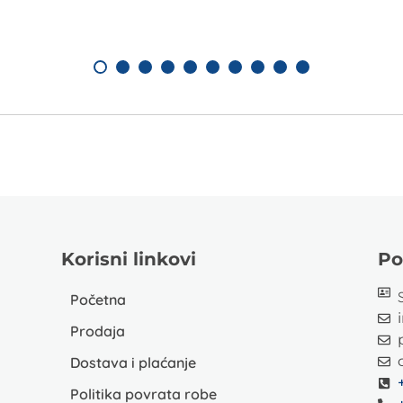
Korisni linkovi
Po
Početna
Prodaja
Dostava i plaćanje
Politika povrata robe