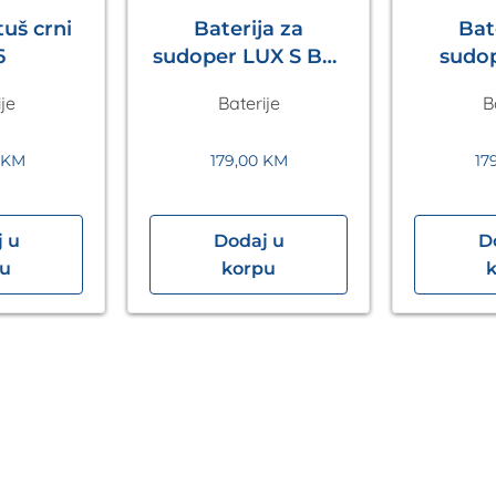
uš crni
Baterija za
Bat
6
sudoper LUX S Bež
sudoper 
Metalac
Tam
je
Baterije
B
M
KM
179,00
KM
17
 u
Dodaj u
D
pu
korpu