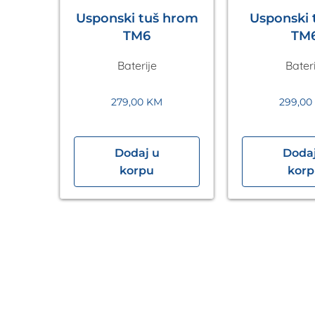
Usponski tuš hrom
Usponski t
TM6
TM
Baterije
Bateri
279,00
KM
299,00
Dodaj u
Dodaj
a
korpu
kor
k
hrom
vex