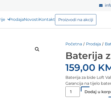
inf
ije
Prodaja
Novosti
Kontakt
Proizvodi na akciji
/
/
Početna
Prodaja
Bat
Baterija 
159,00
K
Baterija za bide Loft Va
Garancija na tijelo bat
Dodaj u kor