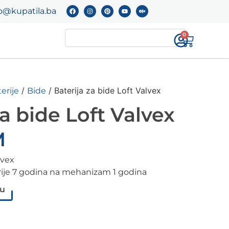
o@kupatila.ba
0
/
/ Baterija za bide Loft Valvex
erije
Bide
za bide Loft Valvex
M
lvex
erije 7 godina na mehanizam 1 godina
pu