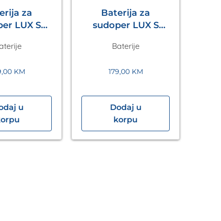
erija za
Baterija za
LUX S
sudoper LUX S
no Siva
Crna Metalac
aterije
Baterije
etalac
9,00
KM
179,00
KM
odaj u
Dodaj u
korpu
korpu
izv
B