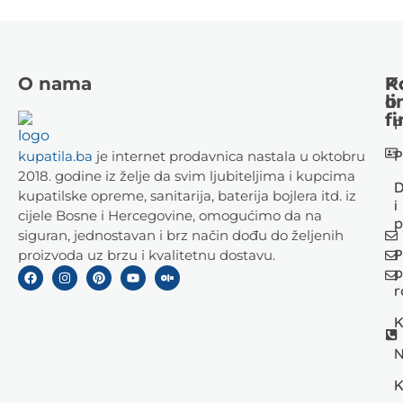
O nama
K
P
li
o
fi
P
P
kupatila.ba
je internet prodavnica nastala u oktobru
2018. godine iz želje da svim ljubiteljima i kupcima
D
kupatilske opreme, sanitarija, baterija bojlera itd. iz
i
cijele Bosne i Hercegovine, omogućimo da na
p
siguran, jednostavan i brz način dođu do željenih
P
proizvoda uz brzu i kvalitetnu dostavu.
p
r
K
N
K