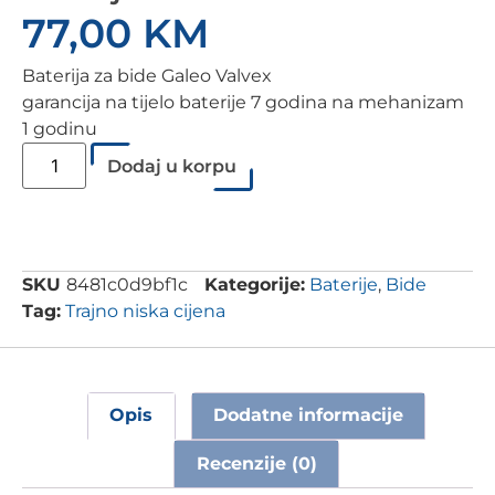
77,00
KM
Baterija za bide Galeo Valvex
garancija na tijelo baterije 7 godina na mehanizam
1 godinu
Dodaj u korpu
SKU
8481c0d9bf1c
Kategorije:
Baterije
,
Bide
Tag:
Trajno niska cijena
Opis
Dodatne informacije
Recenzije (0)