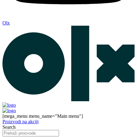
Olx
[mega_menu menu_name="Main menu"]
Proizvodi na akciji
Search