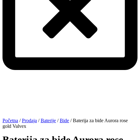
Početna
/
Prodaja
/
Baterije
/
Bide
/ Baterija za bide Aurora rose
gold Valvex
Baterija za bide Aurora rose