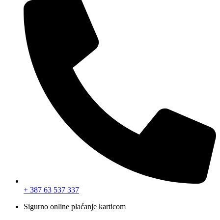
+ 387 63 537 337
Sigurno online plaćanje karticom