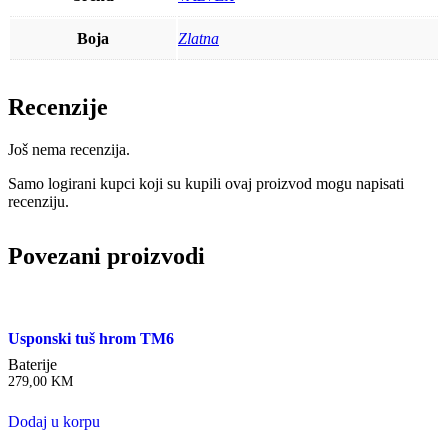
Boja
Zlatna
Recenzije
Još nema recenzija.
Samo logirani kupci koji su kupili ovaj proizvod mogu napisati
recenziju.
Povezani proizvodi
Usponski tuš hrom TM6
Baterije
279,00
KM
Dodaj u korpu