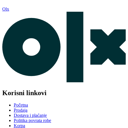
Olx
Korisni linkovi
Početna
Prodaja
Dostava i plaćanje
Politika povrata robe
Korpa