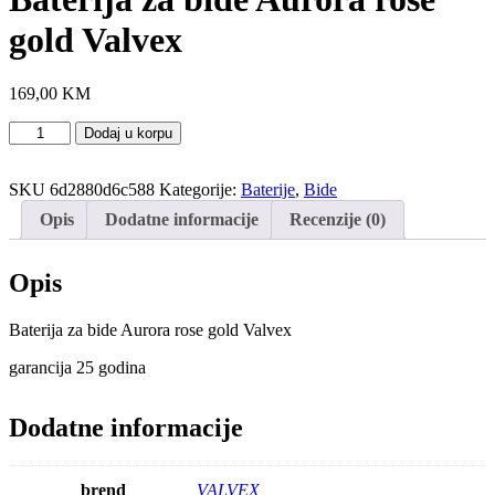
gold Valvex
169,00
KM
Baterija
Dodaj u korpu
za
bide
Aurora
SKU
6d2880d6c588
Kategorije:
Baterije
,
Bide
rose
Opis
Dodatne informacije
Recenzije (0)
gold
Valvex
količina
Opis
Baterija za bide Aurora rose gold Valvex
garancija 25 godina
Dodatne informacije
brend
VALVEX