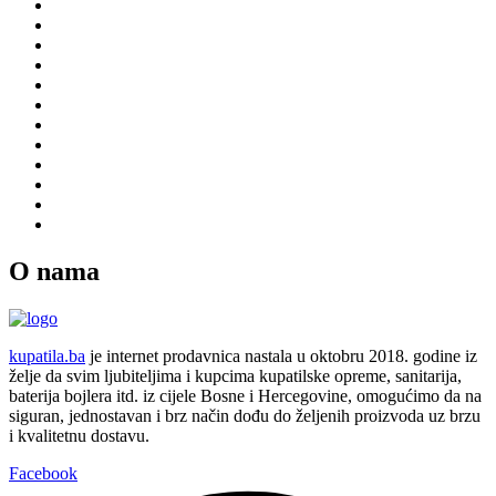
O nama
kupatila.ba
je internet prodavnica nastala u oktobru 2018. godine iz
želje da svim ljubiteljima i kupcima kupatilske opreme, sanitarija,
baterija bojlera itd. iz cijele Bosne i Hercegovine, omogućimo da na
siguran, jednostavan i brz način dođu do željenih proizvoda uz brzu
i kvalitetnu dostavu.
Facebook