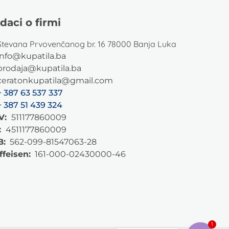
daci o firmi
Stevana Prvovenčanog br. 16 78000 Banja Luka
info@kupatila.ba
prodaja@kupatila.ba
ceratonkupatila@gmail.com
+ 387 63 537 337
+ 387 51 439 324
V:
511177860009
:
4511177860009
B:
562-099-81547063-28
ffeisen:
161-000-02430000-46
1