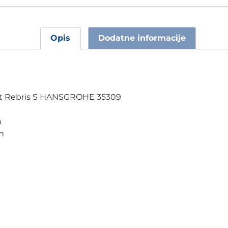
Opis
Dodatne informacije
 mat Rebris S HANSGROHE 35309
n
in