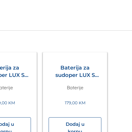
erija za
Baterija za
LUX S
sudoper LUX S
no Siva
Crna Metalac
aterije
Baterije
etalac
9,00
KM
179,00
KM
odaj u
Dodaj u
korpu
korpu