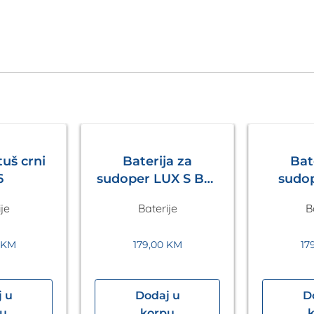
uš crni
Baterija za
Bat
6
sudoper LUX S Bež
sudoper 
Metalac
Tam
je
Baterije
B
M
KM
179,00
KM
17
 u
Dodaj u
D
pu
korpu