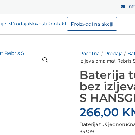
inf
ije
Prodaja
Novosti
Kontakt
Proizvodi na akciji
/
/
Početna
Prodaja
Bat
izljeva crna mat Rebr
Baterija 
bez izlje
S HANS
266,00
K
Baterija tuš jednoruč
35309