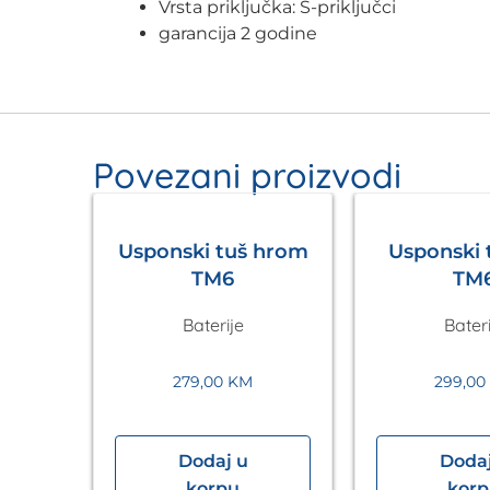
Vrsta priključka: S-priključci
garancija 2 godine
Povezani proizvodi
Usponski tuš hrom
Usponski t
TM6
TM
Baterije
Bateri
279,00
KM
299,00
Dodaj u
Dodaj
a
korpu
kor