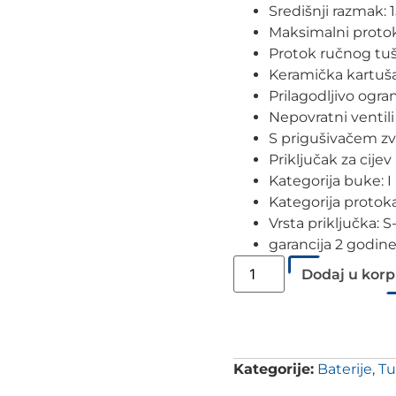
Središnji razmak:
Maksimalni protok 
Protok ručnog tuša
Keramička kartuš
Prilagodljivo ogr
Nepovratni ventili
S prigušivačem z
Priključak za cije
Kategorija buke: I
Kategorija protok
Vrsta priključka: S
garancija 2 godin
Dodaj u kor
Kategorije:
Baterije
,
Tu