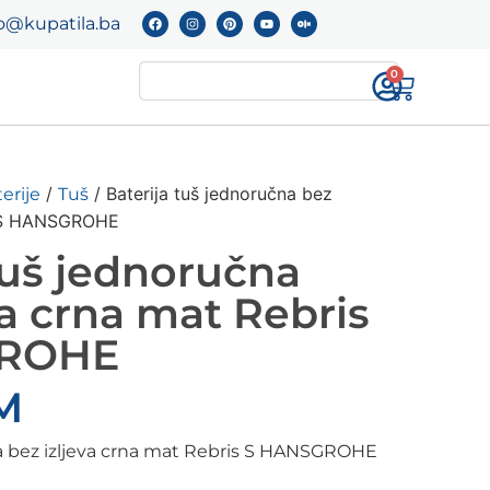
o@kupatila.ba
0
/
/ Baterija tuš jednoručna bez
erije
Tuš
is S HANSGROHE
tuš jednoručna
va crna mat Rebris
GROHE
M
na bez izljeva crna mat Rebris S HANSGROHE