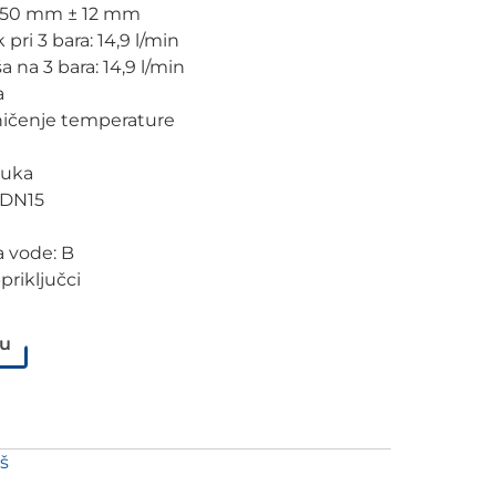
 150 mm ± 12 mm
pri 3 bara: 14,9 l/min
 na 3 bara: 14,9 l/min
a
aničenje temperature
vuka
v DN15
a vode: B
-priključci
e
pu
š