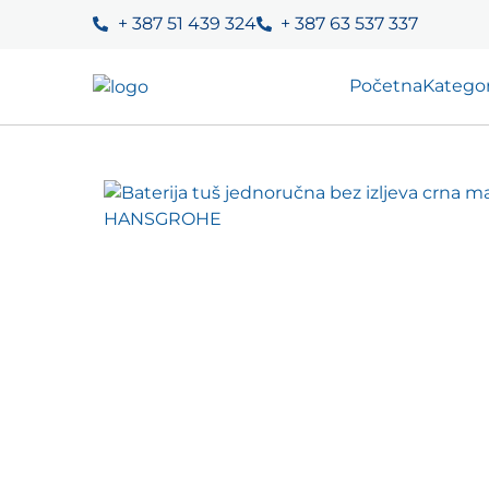
+ 387 51 439 324
+ 387 63 537 337
Početna
Kategor