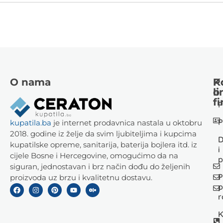
O nama
K
P
li
o
fi
P
P
kupatila.ba
je internet prodavnica nastala u oktobru
2018. godine iz želje da svim ljubiteljima i kupcima
D
kupatilske opreme, sanitarija, baterija bojlera itd. iz
i
cijele Bosne i Hercegovine, omogućimo da na
p
siguran, jednostavan i brz način dođu do željenih
P
proizvoda uz brzu i kvalitetnu dostavu.
p
r
K