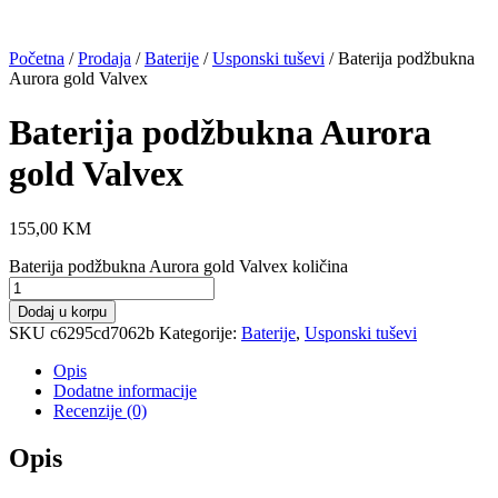
Početna
/
Prodaja
/
Baterije
/
Usponski tuševi
/ Baterija podžbukna
Aurora gold Valvex
Baterija podžbukna Aurora
gold Valvex
155,00
KM
Baterija podžbukna Aurora gold Valvex količina
Dodaj u korpu
SKU
c6295cd7062b
Kategorije:
Baterije
,
Usponski tuševi
Opis
Dodatne informacije
Recenzije (0)
Opis