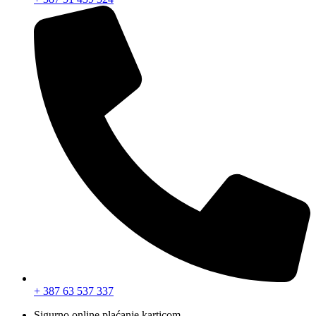
+ 387 63 537 337
Sigurno online plaćanje karticom