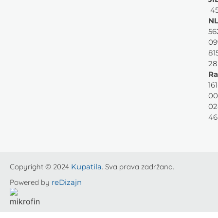
45
NL
56
09
81
28
Ra
161
00
02
46
Copyright © 2024
Kupatila
. Sva prava zadržana.
Powered by
reDizajn