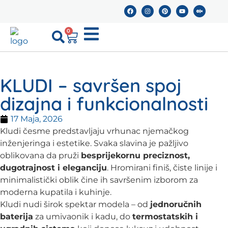
0
KLUDI – savršen spoj
dizajna i funkcionalnosti
17 Maja, 2026
Kludi česme predstavljaju vrhunac njemačkog
inženjeringa i estetike. Svaka slavina je pažljivo
oblikovana da pruži
besprijekornu preciznost,
dugotrajnost i eleganciju
. Hromirani finiš, čiste linije i
minimalistički oblik čine ih savršenim izborom za
moderna kupatila i kuhinje.
Kludi nudi širok spektar modela – od
jednoručnih
baterija
za umivaonik i kadu, do
termostatskih i