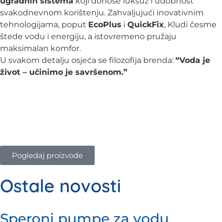
ugradnih sistema
koji donose luksuz i udobnost
svakodnevnom korištenju. Zahvaljujući inovativnim
tehnologijama, poput
EcoPlus
i
QuickFix
, Kludi česme
štede vodu i energiju, a istovremeno pružaju
maksimalan komfor.
U svakom detalju osjeća se filozofija brenda:
“Voda je
život – učinimo je savršenom.”
Pogledaj proizvode
Ostale novosti
Speroni pumpe za vodu