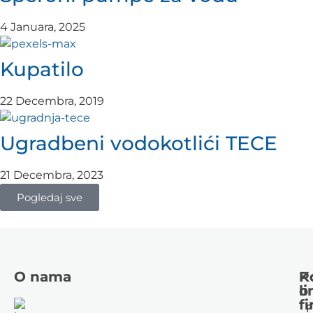
4 Januara, 2025
Kupatilo
22 Decembra, 2019
Ugradbeni vodokotlići TECE
21 Decembra, 2023
Pogledaj sve
O nama
K
P
li
o
fi
P