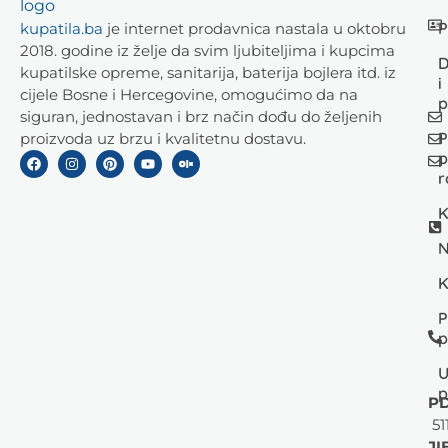
P
kupatila.ba
je internet prodavnica nastala u oktobru
2018. godine iz želje da svim ljubiteljima i kupcima
D
kupatilske opreme, sanitarija, baterija bojlera itd. iz
i
cijele Bosne i Hercegovine, omogućimo da na
p
siguran, jednostavan i brz način dođu do željenih
P
proizvoda uz brzu i kvalitetnu dostavu.
p
r
K
N
K
P
p
U
p
PD
51
JI