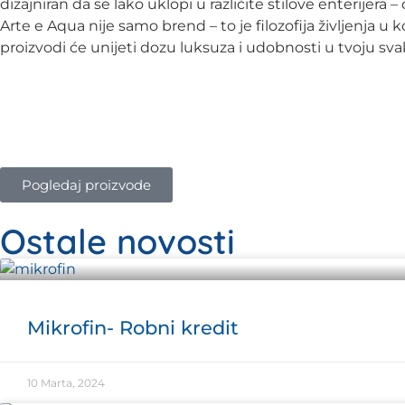
dizajniran da se lako uklopi u različite stilove enterijer
Arte e Aqua nije samo brend – to je filozofija življenja u 
proizvodi će unijeti dozu luksuza i udobnosti u tvoju sv
Pogledaj proizvode
Ostale novosti
Mikrofin- Robni kredit
10 Marta, 2024