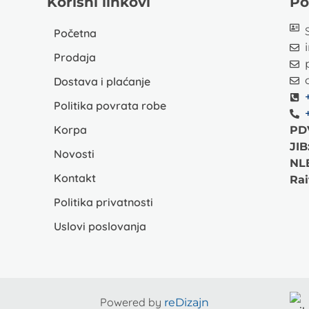
Korisni linkovi
Po
Početna
Prodaja
Dostava i plaćanje
Politika povrata robe
Korpa
PD
JIB
Novosti
NL
Kontakt
Rai
Politika privatnosti
Uslovi poslovanja
Powered by
reDizajn