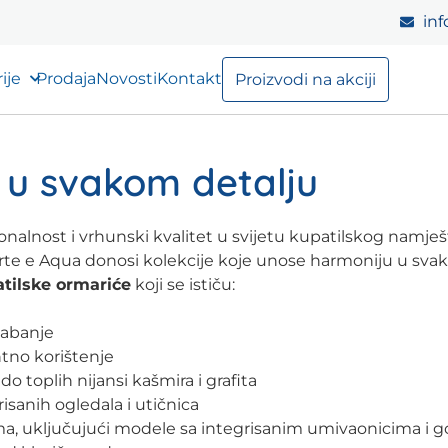
inf
ije
Prodaja
Novosti
Kontakt
Proizvodi na akciji
a u svakom detalju
cionalnost i vrhunski kvalitet u svijetu kupatilskog namje
Arte e Aqua donosi kolekcije koje unose harmoniju u sva
tilske ormariće
koji se ističu:
habanje
ntno korištenje
o toplih nijansi kašmira i grafita
isanih ogledala i utičnica
ama, uključujući modele sa integrisanim umivaonicima i 