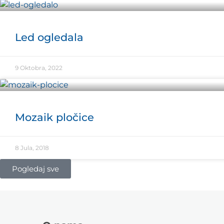
Led ogledala
9 Oktobra, 2022
Mozaik pločice
8 Jula, 2018
Pogledaj sve