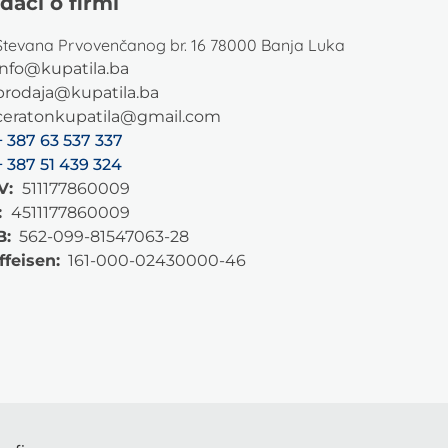
daci o firmi
Stevana Prvovenčanog br. 16 78000 Banja Luka
info@kupatila.ba
prodaja@kupatila.ba
ceratonkupatila@gmail.com
+ 387 63 537 337
+ 387 51 439 324
V:
511177860009
:
4511177860009
B:
562-099-81547063-28
ffeisen:
161-000-02430000-46