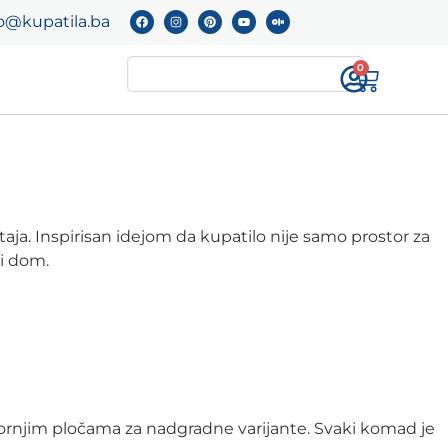
o@kupatila.ba
0
štaja. Inspirisan idejom da kupatilo nije samo prostor za
ki dom.
gornjim pločama za nadgradne varijante. Svaki komad je