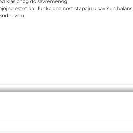
a – od klasičnog do savremenog.
kojoj se estetika i funkcionalnost stapaju u savršen balans.
akodnevicu.