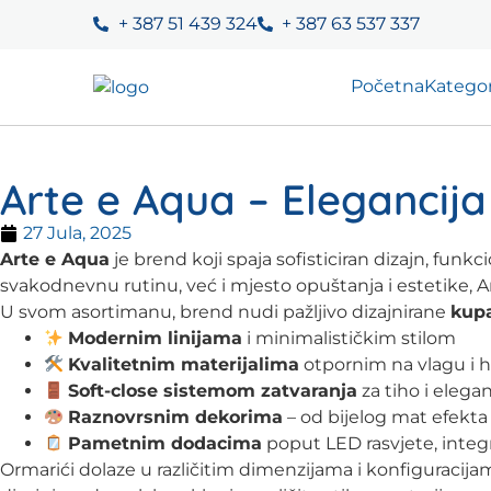
+ 387 51 439 324
+ 387 63 537 337
Početna
Kategor
Arte e Aqua – Elegancij
27 Jula, 2025
Arte e Aqua
je brend koji spaja sofisticiran dizajn, funk
svakodnevnu rutinu, već i mjesto opuštanja i estetike, 
U svom asortimanu, brend nudi pažljivo dizajnirane
kupa
Modernim linijama
i minimalističkim stilom
Kvalitetnim materijalima
otpornim na vlagu i 
Soft-close sistemom zatvaranja
za tiho i elega
Raznovrsnim dekorima
– od bijelog mat efekta d
Pametnim dodacima
poput LED rasvjete, integr
Ormarići dolaze u različitim dimenzijama i konfiguracij