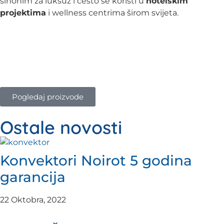
sinonim za luksuz i često se koristi u
hotelskim
projektima
i wellness centrima širom svijeta.
Pogledaj proizvode
Ostale novosti
Konvektori Noirot 5 godina
garancija
22 Oktobra, 2022