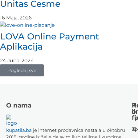
Unitas Česme
16 Maja, 2026
LOVA Online Payment
Aplikacija
24 Juna, 2024
Pogledaj sve
O nama
K
P
li
o
fi
P
P
kupatila.ba
je internet prodavnica nastala u oktobru
2018. godine iz želje da svim ljubiteljima i kupcima