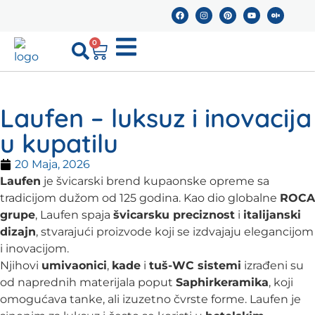
0
Laufen – luksuz i inovacija
u kupatilu
20 Maja, 2026
Laufen
je švicarski brend kupaonske opreme sa
tradicijom dužom od 125 godina. Kao dio globalne
ROCA
grupe
, Laufen spaja
švicarsku preciznost
i
italijanski
dizajn
, stvarajući proizvode koji se izdvajaju elegancijom
i inovacijom.
Njihovi
umivaonici
,
kade
i
tuš-WC sistemi
izrađeni su
od naprednih materijala poput
Saphirkeramika
, koji
omogućava tanke, ali izuzetno čvrste forme. Laufen je