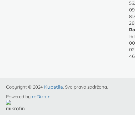
56
09
81
28
Ra
161
00
02
46
Copyright © 2024
Kupatila
. Sva prava zadržana.
Powered by
reDizajn