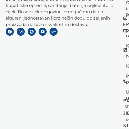
D
kupatilske opreme, sanitarija, baterija bojlera itd. iz
i
cijele Bosne i Hercegovine, omogućimo da na
p
siguran, jednostavan i brz način dođu do željenih
P
proizvoda uz brzu i kvalitetnu dostavu.
p
r
K
N
K
P
p
U
p
PD
51
JI
45
NL