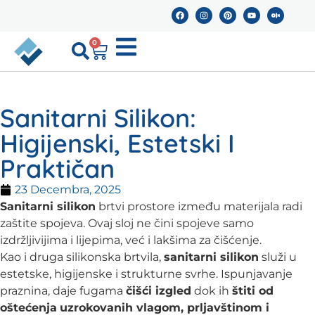
0
Sanitarni Silikon:
Higijenski, Estetski I
Praktičan
23 Decembra, 2025
Sanitarni silikon
brtvi prostore između materijala radi
zaštite spojeva. Ovaj sloj ne čini spojeve samo
izdržljivijima i lijepima, već i lakšima za čišćenje.
Kao i druga silikonska brtvila,
sanitarni silikon
služi u
estetske, higijenske i strukturne svrhe. Ispunjavanje
praznina, daje fugama
čišći izgled
dok ih
štiti od
oštećenja
uzrokovanih vlagom, prljavštinom i