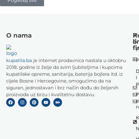
Pogledaj sve
O nama
K
P
li
o
fi
P
P
kupatila.ba
je internet prodavnica nastala u oktobru
2018. godine iz želje da svim ljubiteljima i kupcima
D
kupatilske opreme, sanitarija, baterija bojlera itd. iz
i
cijele Bosne i Hercegovine, omogućimo da na
p
siguran, jednostavan i brz način dođu do željenih
P
proizvoda uz brzu i kvalitetnu dostavu.
p
r
K
N