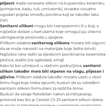
plijesni
. Kada nanesete silikon na kupaonsku keramiku
(primjerice, kadu, tuš, umivaonik), stvarate vizualno
ugodan prijelaz između površina koji se također lako
čisti.
Sanitarni silikoni
mogu biti transparentni ili u boji, a
najčešće dolaze u kartušama koje omogućuju izravno
ubrizgavanje proizvoda u spojeve.
Prilikom odabira
sanitarnog silikona
morate biti sigurni
da se može nanositi na materijale koje želite brtviti.
Najčešće ćete raditi sa sljedećim površinama: keramičke
pločice, staklo (ne ogledala), emajl.
Kako bi bio učinkovit u vlažnim područjima,
sanitarni
silikon također mora biti otporan na vlagu, plijesan i
gljivice.
Prilikom odabira također morate uzeti u obzir
širinu fuga koje treba ispuniti, budući da su određeni
sanitarni silikoni formulirani za različite širine.
Budući da ostaje fleksibilan nakon stvrdnjavanja,
proizvod kao što je Ceresit CS 25 sanitarni silikon dobra
je opcija za brtvljenje spojeva u sanitarnim prostorima,