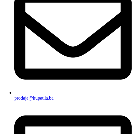
prodaja@kupatila.ba