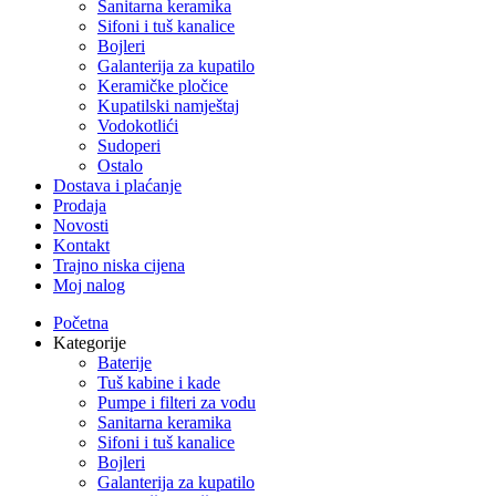
Sanitarna keramika
Sifoni i tuš kanalice
Bojleri
Galanterija za kupatilo
Keramičke pločice
Kupatilski namještaj
Vodokotlići
Sudoperi
Ostalo
Dostava i plaćanje
Prodaja
Novosti
Kontakt
Trajno niska cijena
Moj nalog
Početna
Kategorije
Baterije
Tuš kabine i kade
Pumpe i filteri za vodu
Sanitarna keramika
Sifoni i tuš kanalice
Bojleri
Galanterija za kupatilo