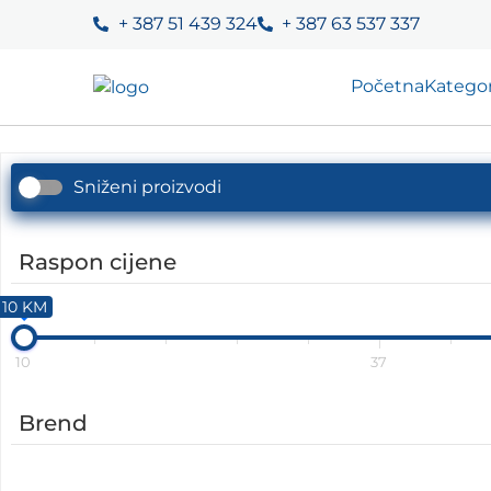
+ 387 51 439 324
+ 387 63 537 337
Početna
Kategor
Sniženi proizvodi
Raspon cijene
10 KM
10
37
Brend