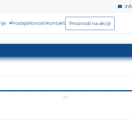
inf
ije
Prodaja
Novosti
Kontakt
Proizvodi na akciji
65