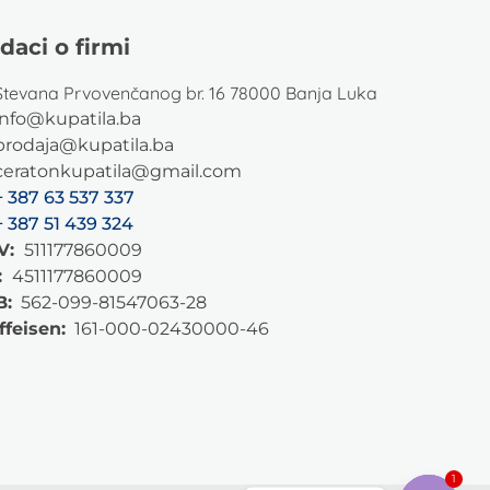
daci o firmi
Stevana Prvovenčanog br. 16 78000 Banja Luka
info@kupatila.ba
prodaja@kupatila.ba
ceratonkupatila@gmail.com
+ 387 63 537 337
+ 387 51 439 324
V:
511177860009
:
4511177860009
B:
562-099-81547063-28
ffeisen:
161-000-02430000-46
1