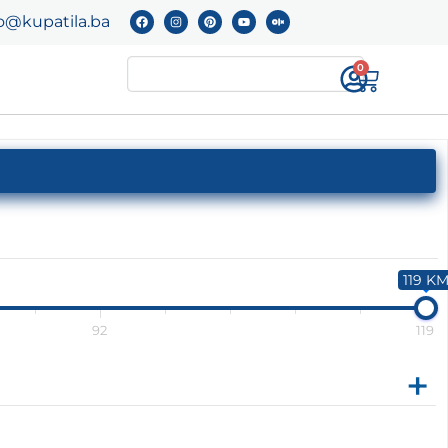
o@kupatila.ba
0
119 K
92
119
+