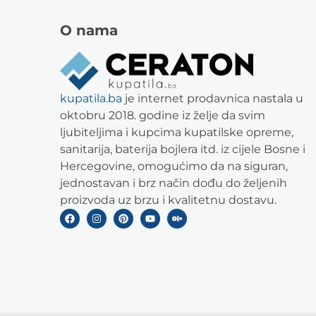
O nama
kupatila.ba
je internet prodavnica nastala u
oktobru 2018. godine iz želje da svim
ljubiteljima i kupcima kupatilske opreme,
sanitarija, baterija bojlera itd. iz cijele Bosne i
Hercegovine, omogućimo da na siguran,
jednostavan i brz način dođu do željenih
proizvoda uz brzu i kvalitetnu dostavu.