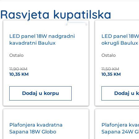
Rasvjeta kupatilska
- 13%
LED panel 18W nadgradni
LED panel 18W
kavadratni Baulux
okrugli Baulux
Ostalo
Ostalo
11,90
KM
11,50
KM
10,35
KM
10,35
KM
Dodaj u korpu
Dodaj u 
Plafonjera kvadratna
Plafonjera kva
Sapana 18W Globo
Sapana 24W G