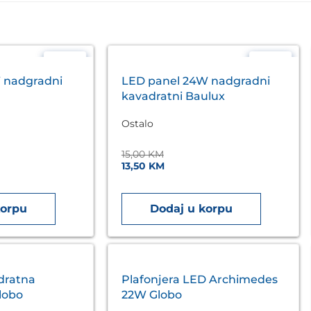
- 10%
- 10%
 nadgradni
LED panel 24W nadgradni
kavadratni Baulux
Ostalo
15,00
KM
13,50
KM
korpu
Dodaj u korpu
dratna
Plafonjera LED Archimedes
lobo
22W Globo