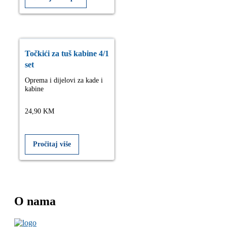
Točkići za tuš kabine 4/1
set
Oprema i dijelovi za kade i
kabine
24,90
KM
Pročitaj više
O nama