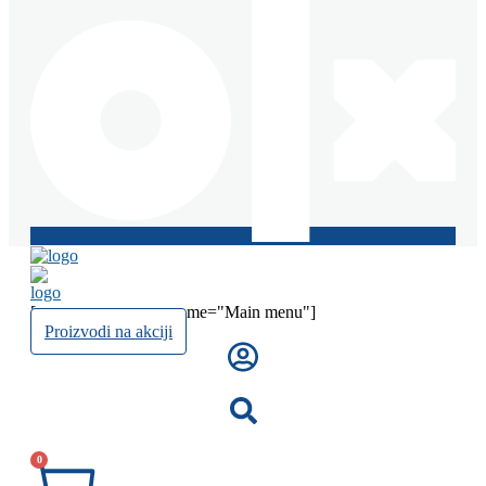
[mega_menu menu_name="Main menu"]
Proizvodi na akciji
0