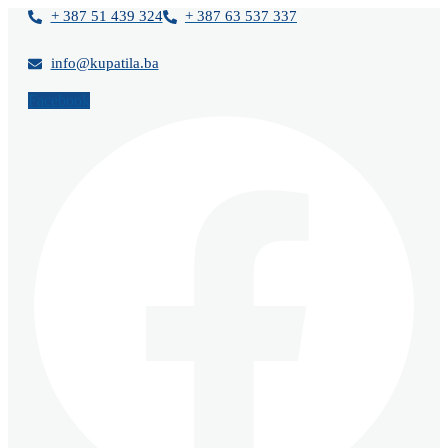
Skip
+ 387 51 439 324
+ 387 63 537 337
to
content
info@kupatila.ba
Facebook