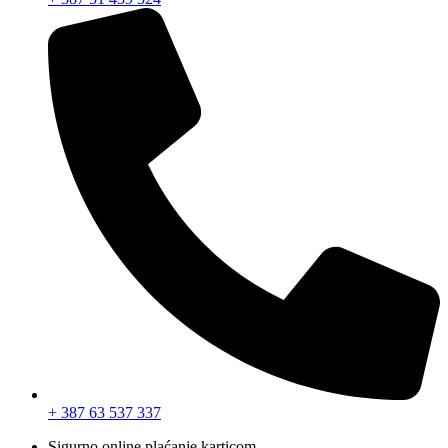
+ 387 63 537 337
Sigurno online plaćanje karticom