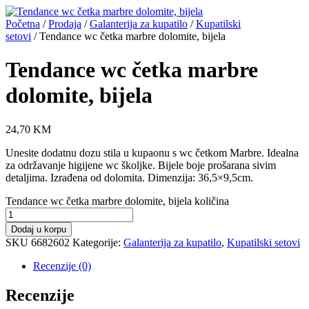
Početna
/
Prodaja
/
Galanterija za kupatilo
/
Kupatilski
setovi
/ Tendance wc četka marbre dolomite, bijela
Tendance wc četka marbre
dolomite, bijela
24,70
KM
Unesite dodatnu dozu stila u kupaonu s wc četkom Marbre. Idealna
za održavanje higijene wc školjke. Bijele boje prošarana sivim
detaljima. Izrađena od dolomita. Dimenzija: 36,5×9,5cm.
Tendance wc četka marbre dolomite, bijela količina
Dodaj u korpu
SKU
6682602
Kategorije:
Galanterija za kupatilo
,
Kupatilski setovi
Recenzije (0)
Recenzije