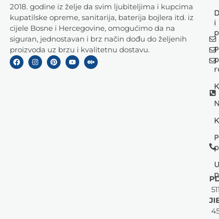
2018. godine iz želje da svim ljubiteljima i kupcima
D
kupatilske opreme, sanitarija, baterija bojlera itd. iz
i
cijele Bosne i Hercegovine, omogućimo da na
p
siguran, jednostavan i brz način dođu do željenih
P
proizvoda uz brzu i kvalitetnu dostavu.
p
r
K
N
K
P
p
U
p
PD
51
JI
45