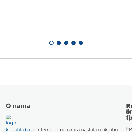
O nama
K
P
li
o
fi
P
P
kupatila.ba
je internet prodavnica nastala u oktobru