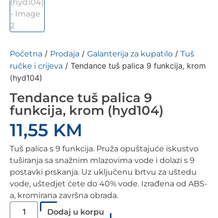
/
/
/
Početna
Prodaja
Galanterija za kupatilo
Tuš
/ Tendance tuš palica 9 funkcija, krom
ručke i crijeva
(hyd104)
Tendance tuš palica 9
funkcija, krom (hyd104)
11,55
KM
Tuš palica s 9 funkcija. Pruža opuštajuće iskustvo
tuširanja sa snažnim mlazovima vode i dolazi s 9
postavki prskanja. Uz uključenu brtvu za uštedu
vode, uštedjet ćete do 40% vode. Izrađena od ABS-
a, kromirana završna obrada.
Dodaj u korpu