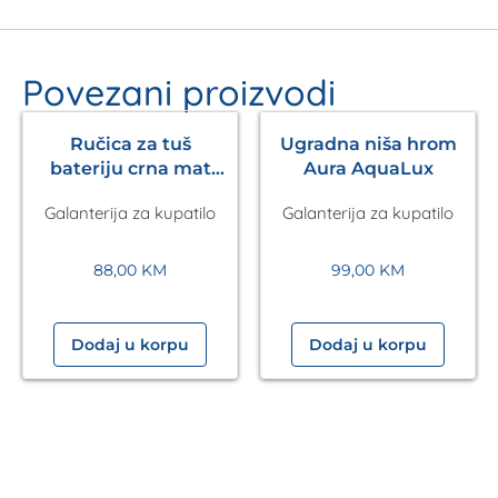
Povezani proizvodi
Ručica za tuš
Ugradna niša hrom
bateriju crna mat
Aura AquaLux
Pulsify S 105 3jet
Galanterija za kupatilo
Galanterija za kupatilo
HANSGROHE
88,00
KM
99,00
KM
Dodaj u korpu
Dodaj u korpu