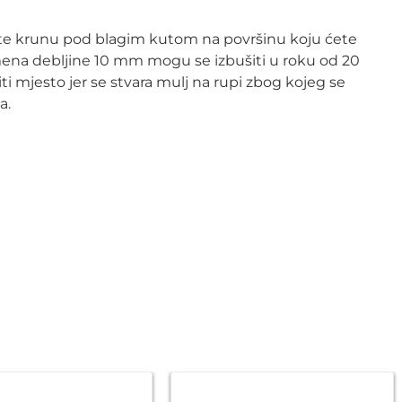
avite krunu pod blagim kutom na površinu koju ćete
 kamena debljine 10 mm mogu se izbušiti u roku od 20
i mjesto jer se stvara mulj na rupi zbog kojeg se
a.