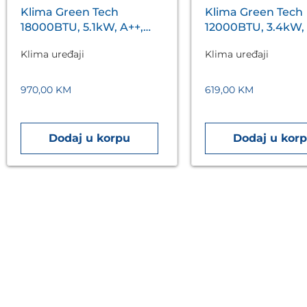
Klima Green Tech
Klima Green Tech
18000BTU, 5.1kW, A++,
12000BTU, 3.4kW, 
R32, -20°C ~ 53°C, WiFi,
R32, -22°C ~ 53°C, 
Klima uređaji
Klima uređaji
bijela
grijačem, WiFi, bij
970,00
KM
619,00
KM
Dodaj u korpu
Dodaj u kor