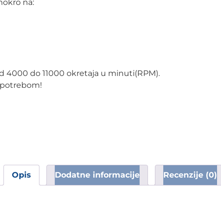
mokro na:
d 4000 do 11000 okretaja u minuti(RPM).
 upotrebom!
Opis
Dodatne informacije
Recenzije (0)