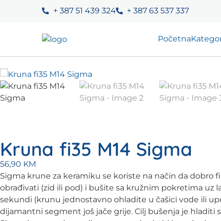
+ 387 51 439 324
+ 387 63 537 337
Početna
Kategor
Kruna fi35 M14 Sigma
56,90
KM
Sigma krune za keramiku se koriste na način da dobro fik
obrađivati (zid ili pod) i bušite sa kružnim pokretima u
sekundi (krunu jednostavno ohladite u čašici vode ili up
dijamantni segment još jače grije. Cilj bušenja je hladiti 