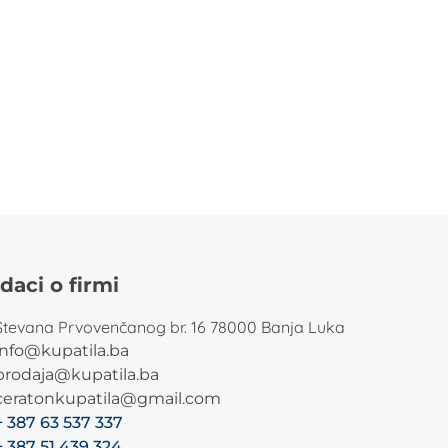
daci o firmi
Stevana Prvovenčanog br. 16 78000 Banja Luka
info@kupatila.ba
prodaja@kupatila.ba
ceratonkupatila@gmail.com
+ 387 63 537 337
+ 387 51 439 324