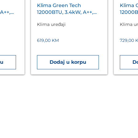
Klima Green Tech
Klima 
A++,
12000BTU, 3.4kW, A++,
12000B
s
R32, -22°C ~ 53°C, s
R32, -1
Klima uređaji
Klima ur
.
grijačem, bijela
crna
619,00
KM
729,00
pu
Dodaj u korpu
D