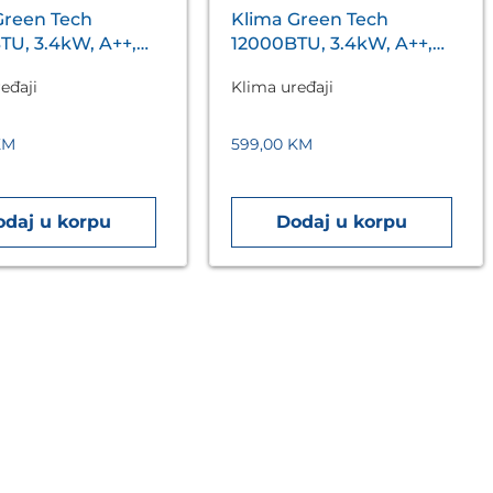
Green Tech
Klima Green Tech
TU, 3.4kW, A++,
12000BTU, 3.4kW, A++,
5°C ~ 53°C, WiFi,
R32, -15°C ~ 53°C, WiFi,
eđaji
Klima uređaji
bijela
KM
599,00
KM
odaj u korpu
Dodaj u korpu