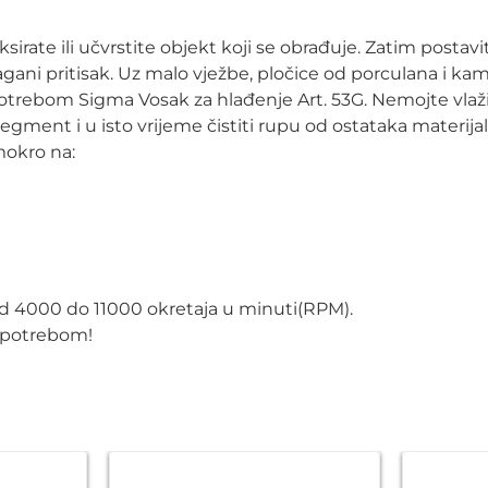
sirate ili učvrstite objekt koji se obrađuje. Zatim post
z lagani pritisak. Uz malo vježbe, pločice od porculana i
otrebom Sigma Vosak za hlađenje Art. 53G. Nemojte vlažit
segment i u isto vrijeme čistiti rupu od ostataka materijal
mokro na:
d 4000 do 11000 okretaja u minuti(RPM).
 upotrebom!