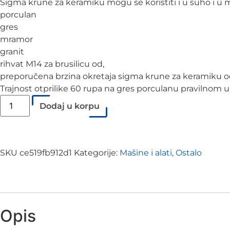
Sigma krune za keramiku mogu se koristiti i u suho i u 
porculan
gres
mramor
granit
rihvat M14 za brusilicu od,
preporučena brzina okretaja sigma krune za keramiku o
Trajnost otprilike 60 rupa na gres porculanu pravilnom
Dodaj u korpu
SKU
ce519fb912d1
Kategorije:
Mašine i alati
,
Ostalo
Opis