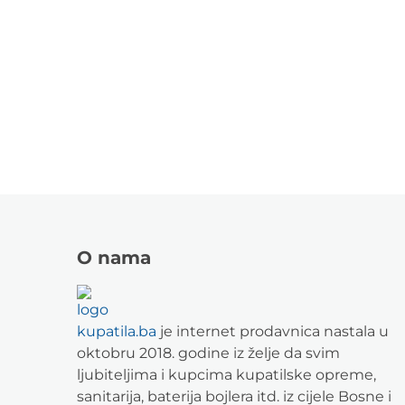
O nama
kupatila.ba
je internet prodavnica nastala u
oktobru 2018. godine iz želje da svim
ljubiteljima i kupcima kupatilske opreme,
sanitarija, baterija bojlera itd. iz cijele Bosne i