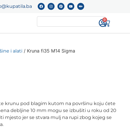
o@kupatila.ba
0
/ Kruna fi35 M14 Sigma
ine i alati
avite krunu pod blagim kutom na površinu koju ćete
 kamena debljine 10 mm mogu se izbušiti u roku od 20
i mjesto jer se stvara mulj na rupi zbog kojeg se
a.