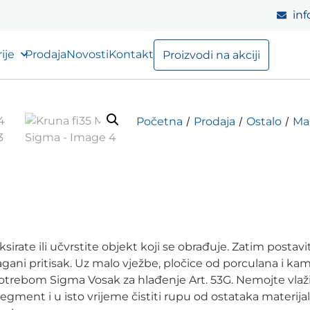
inf
ije
Prodaja
Novosti
Kontakt
Proizvodi na akciji
/
/
/
Početna
Prodaja
Ostalo
Maš
sirate ili učvrstite objekt koji se obrađuje. Zatim post
z lagani pritisak. Uz malo vježbe, pločice od porculana i
otrebom Sigma Vosak za hlađenje Art. 53G. Nemojte vlažit
segment i u isto vrijeme čistiti rupu od ostataka materijal