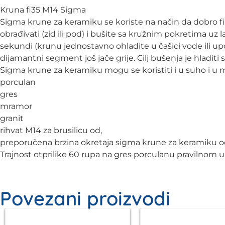
Kruna fi35 M14 Sigma
Sigma krune za keramiku se koriste na način da dobro fik
obrađivati (zid ili pod) i bušite sa kružnim pokretima u
sekundi (krunu jednostavno ohladite u čašici vode ili up
dijamantni segment još jače grije. Cilj bušenja je hladiti 
Sigma krune za keramiku mogu se koristiti i u suho i u 
porculan
gres
mramor
granit
rihvat M14 za brusilicu od,
preporučena brzina okretaja sigma krune za keramiku o
Trajnost otprilike 60 rupa na gres porculanu pravilnom
Povezani proizvodi