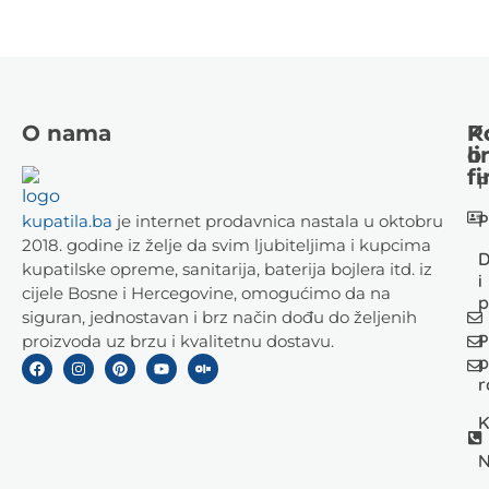
O nama
K
P
li
o
fi
P
P
kupatila.ba
je internet prodavnica nastala u oktobru
2018. godine iz želje da svim ljubiteljima i kupcima
D
kupatilske opreme, sanitarija, baterija bojlera itd. iz
i
cijele Bosne i Hercegovine, omogućimo da na
p
siguran, jednostavan i brz način dođu do željenih
P
proizvoda uz brzu i kvalitetnu dostavu.
p
r
K
N