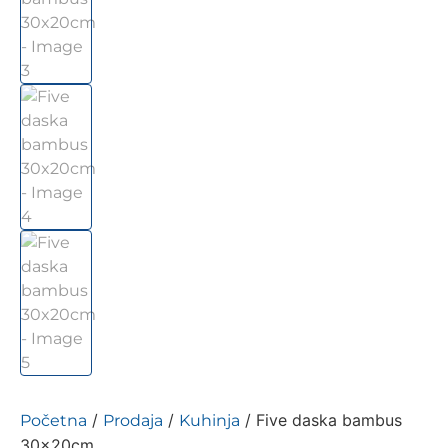
/
/
/ Five daska bambus
Početna
Prodaja
Kuhinja
30x20cm