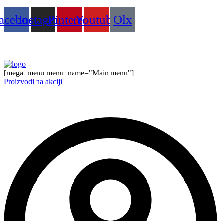
acebook
Instagram
Pinterest
Youtube
Olx
[mega_menu menu_name="Main menu"]
Proizvodi na akciji