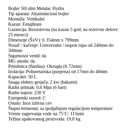
Bojler 50l slim Metalac Hydra
Tip aparata: Akumulacioni bojler
Montaža: Vertikalni
Kazan: Emajlirani
Garancija: Bezuslovna (na kazan 5 god, na rezervne delove
25 meseci)
Dimenzije (ŠxV): ﬁ 354mm x 799mm
Nosač / kačenje: Univerzalni / raspon rupa od 240mm do
300mm
Sigurnosni ventil: da
MG anoda: da
Prirubnica (flanšna): Okrugla (ﬁ 72mm)
Izolacija: Poliuretanska (purpena) od 17mm do 40mm
Kapacitet: 50 L
Snaga elektro grejača: 2 kw (bakarni)
Radni pritisak: 0,6 Mpa (6 bari)
Radni napon: 230 V
Energetski razred: C
Ostalo: Inox izlivna cev
Štapni termostat, sa spoljašnjom regulacijom temperature
Vreme zagrevanja vode na 75˚C: 115min
Težina upakovanog proizvoda: 19,8 kg