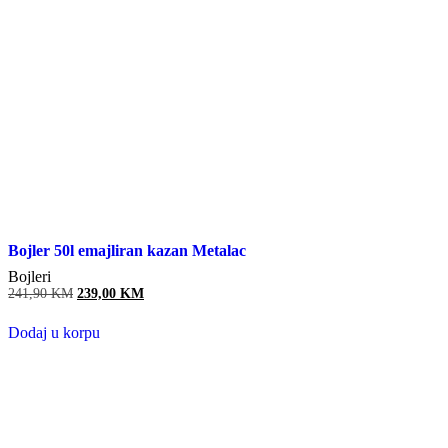
Bojler 50l emajliran kazan Metalac
Bojleri
Original
Current
241,90
KM
239,00
KM
price
price
was:
is:
Dodaj u korpu
241,90 KM.
239,00 KM.