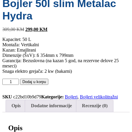
Bojler 50l slim Metalac
Hydra
Original
Current
309,00
KM
299,00
KM
price
price
Kapacitet: 50 L
was:
is:
Montaža: Vertikalni
309,00 KM.
299,00 KM.
Kazan: Emajlirani
Dimenzije (ŠxV): ﬁ 354mm x 799mm
Garancija: Bezuslovna (na kazan 5 god, na rezervne delove 25
meseci)
Snaga elektro grejača: 2 kw (bakarni)
Bojler
Dodaj u korpu
50l
slim
Metalac
SKU
c22bd10b9d79
Kategorije:
Bojleri
,
Bojleri velikolitražni
Hydra
Opis
Dodatne informacije
Recenzije (0)
količina
Opis