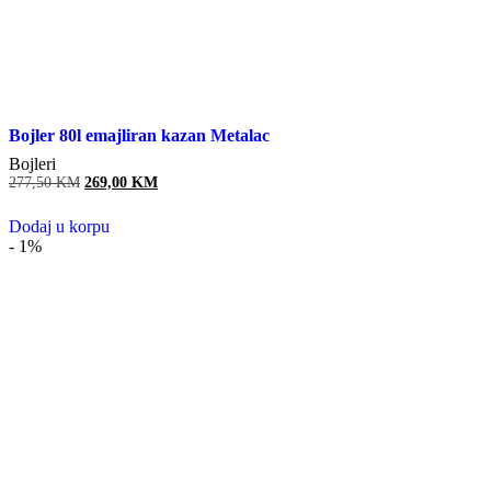
Bojler 80l emajliran kazan Metalac
Bojleri
Original
Current
277,50
KM
269,00
KM
price
price
was:
is:
Dodaj u korpu
277,50 KM.
269,00 KM.
- 1%