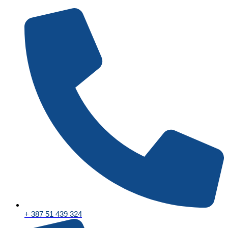
Skip
to
content
+ 387 51 439 324